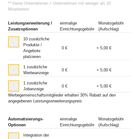
** kleine Unternehmen = Unternehmen mit weniger als 20
Mitarbeitern
Leistungserweiterung /
einmalige
Monatsgebühr
Zusatzoptionen
Einrichtungsgebühr
(Aufschlag)
10 zusätzliche
Produkte /
0 €
+ 5,00 €
Angebote
platzieren
1 zusätzliche
0 €
+ 5,00 €
Werbeanzeige
1 zusätzliche
0 €
+ 5,00 €
Jobanzeige
Werbegemeinschaftsmitglieder erhalten 30% Rabatt auf den
angegebenen Leistungserweiterungspreis
Automatisierungs-
einmalige
Monatsgebühr
Optionen
Einrichtungsgebühr
(Aufschlag)
Integration der